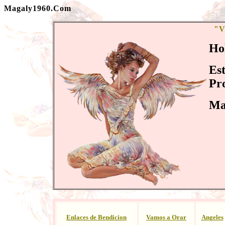
Magaly1960.Com
"V
Ho
Est
Pro
Ma
Enlaces de Bendicion
Vamos a Orar
Angeles